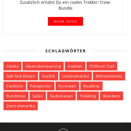
Zusätzlich erhälst Du ein cooles Trekkin' Crew-
Bundle
MEHR INFOS
SCHLAGWÖRTER
Alaska
Alpenüberquerung
Arabien
Chilkoot Trail
Geh Mal Reisen
Karibik
Lateinamerika
Mittelamerika
Packliste
Patagonien
Pyrenäen
Roadtrip
Rundreise
Safari
Südostasien
Trekking
Wandern
Zentralamerika