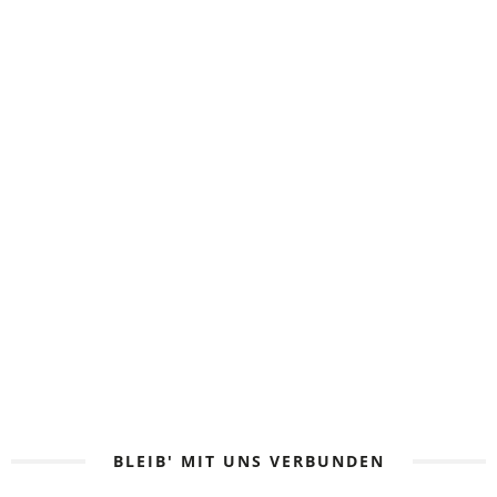
WEITER
SHARE
THAILAND
BACKPACKING-TRIP
ANNA UND SOPHIE
ZU ZWEIT MIT DEM RUCKSACK DURCH
THAILAND
WEITER
SHARE
BLEIB' MIT UNS VERBUNDEN