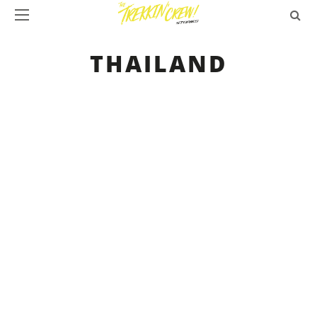
THAILAND
THAILAND
BACKPACKING-TRIP
LAOS
MICHAELA BERK
MEINE LANGERSEHNTE REISE DURCH
THAILAND UND LAOS
WEITER
SHARE
THAILAND
BACKPACKING-TRIP
ISA D.
MIT DEM RUCKSACK DURCH
THAILAND