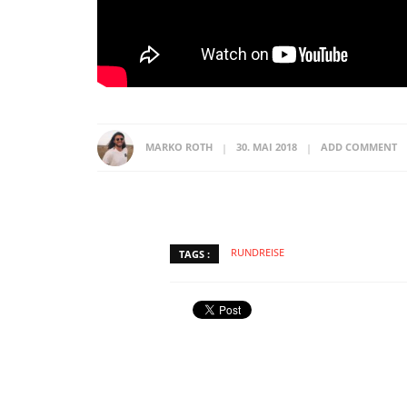
MARKO ROTH
30. MAI 2018
ADD COMMENT
RUNDREISE
TAGS :