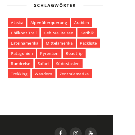
SCHLAGWÖRTER
Alaska
Alpenüberquerung
Arabien
Chilkoot Trail
Geh Mal Reisen
Karibik
Lateinamerika
Mittelamerika
Packliste
Patagonien
Pyrenäen
Roadtrip
Rundreise
Safari
Südostasien
Trekking
Wandern
Zentralamerika