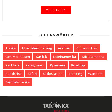
MEHR INFOS
SCHLAGWÖRTER
Alaska
Alpenüberquerung
Arabien
Chilkoot Trail
Geh Mal Reisen
Karibik
Lateinamerika
Mittelamerika
Packliste
Patagonien
Pyrenäen
Roadtrip
Rundreise
Safari
Südostasien
Trekking
Wandern
Zentralamerika