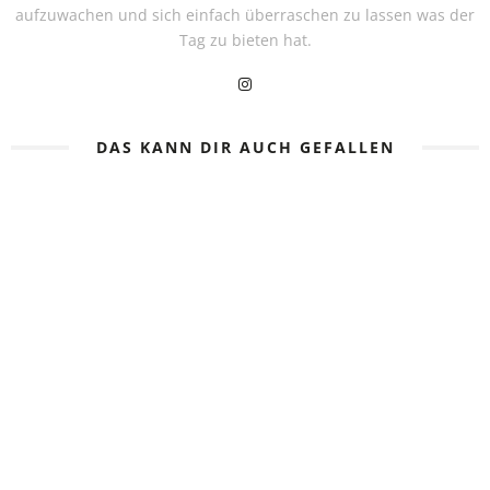
aufzuwachen und sich einfach überraschen zu lassen was der
Tag zu bieten hat.
DAS KANN DIR AUCH GEFALLEN
MIT DEM ZUG DURCH JAPAN
BACKPACKING IN PANAMA UND
COSTA RICA
27. MÄRZ 2024
13. OKTOBER 2023