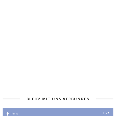
EIN STÜCK MADAGASKAR IM
GEPÄCK
22. DEZEMBER 2022
BLEIB' MIT UNS VERBUNDEN
Fans
LIKE