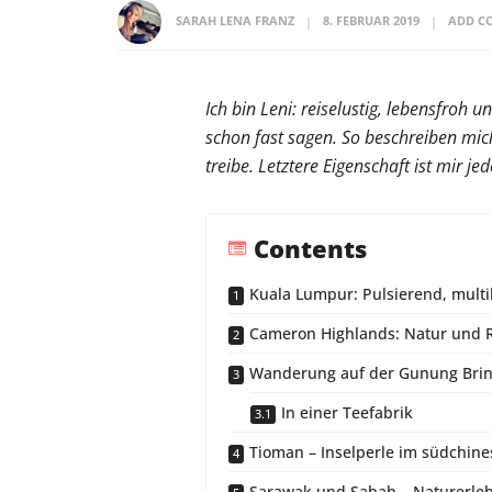
SARAH LENA FRANZ
8. FEBRUAR 2019
ADD C
Ich bin Leni: reiselustig, lebensfroh 
schon fast sagen. So beschreiben mich
treibe. Letztere Eigenschaft ist mir j
Contents
Kuala Lumpur: Pulsierend, multiku
Cameron Highlands: Natur und 
Wanderung auf der Gunung Bri
In einer Teefabrik
Tioman – Inselperle im südchin
Sarawak und Sabah – Naturerle