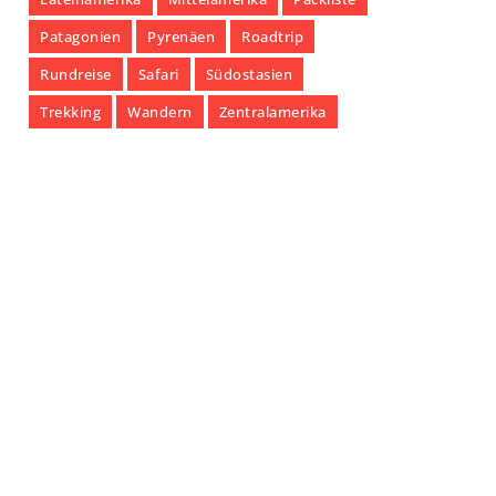
Patagonien
Pyrenäen
Roadtrip
Rundreise
Safari
Südostasien
Trekking
Wandern
Zentralamerika