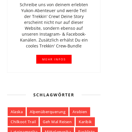
Schreibe uns von deinem erlebten
Yukon-Abenteuer und werde Teil
der Trekkin' Crew! Deine Story
erscheint nicht nur auf dieser
Website, sondern ebenso auf
unseren Instagram- & Facebook-
Kanälen. Zusätzlich erhälst Du ein
cooles Trekkin' Crew-Bundle
MEHR INFOS
SCHLAGWÖRTER
Alaska
Alpenüberquerung
Arabien
Chilkoot Trail
Geh Mal Reisen
Karibik
Lateinamerika
Mittelamerika
Packliste