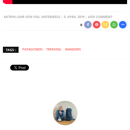
KATRIN LEHR VON VIEL UNTERWEGS
5. APRIL 2019
ADD COMMENT
0
PATAGONIEN
TREKKING
WANDERN
TAGS :