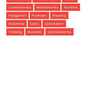
Lateinamerika
Mittelamerika
Packliste
Patagonien
Pyrenäen
Roadtrip
Rundreise
Safari
Südostasien
Trekking
Wandern
Zentralamerika