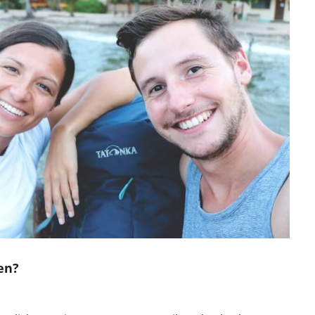
en?
.