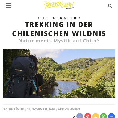
CHILE
TREKKING-TOUR
TREKKING IN DER
CHILENISCHEN WILDNIS
Natur meets Mystik auf Chiloé
BO SIN LÍMITE
13. NOVEMBER 2020
ADD COMMENT
0